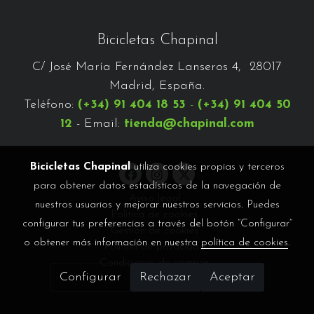
Bicicletas Chapinal
C/ José María Fernández Lanseros 4, 28017
Madrid, España.
Teléfono:
(+34) 91 404 18 53
-
(+34) 91 404 50
12
- Email:
tienda@chapinal.com
Bicicletas Chapinal
utiliza cookies propias y terceros
para obtener datos estadísticos de la navegación de
Aviso legal
nuestros usuarios y mejorar nuestros servicios. Puedes
Política de cookies
configurar tus preferencias a través del botón “Configurar”
Gestión de cookies
o obtener más información en nuestra
política de cookies
.
Política de privacidad
Condiciones de compra
Configurar
Rechazar
Aceptar