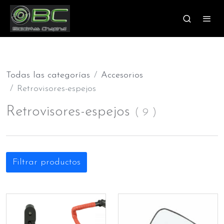
Todas las categorías
Accesorios
Retrovisores-espejos
Retrovisores-espejos
(
9
)
Filtrar productos