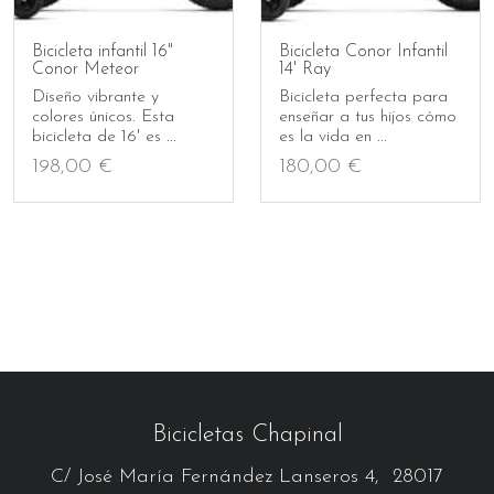
Bicicleta infantil 16"
Bicicleta Conor Infantil
Conor Meteor
14' Ray
Diseño vibrante y
Bicicleta perfecta para
colores únicos. Esta
enseñar a tus hijos cómo
bicicleta de 16' es ...
es la vida en ...
198,00 €
180,00 €
Bicicletas Chapinal
C/ José María Fernández Lanseros 4, 28017