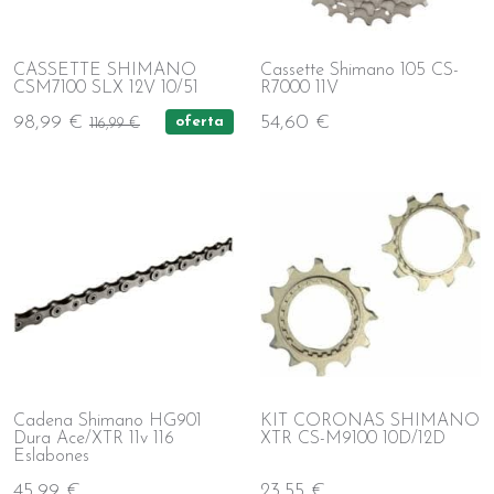
CASSETTE SHIMANO
Cassette Shimano 105 CS-
CSM7100 SLX 12V 10/51
R7000 11V
98,99 €
54,60 €
oferta
116,99 €
Cadena Shimano HG901
KIT CORONAS SHIMANO
Dura Ace/XTR 11v 116
XTR CS-M9100 10D/12D
Eslabones
45,99 €
23,55 €