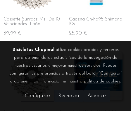
Cassette Sunrace Ms1 De 10
Cadena Cn-hg95 Shimano
Velocidades 11-36d
10v
39,99 €
25,90 €
Bicicletas Chapinal
utiliza cookies propias y terceros
para obtener datos estadísticos de la navegación de
nuestros usuarios y mejorar nuestros servicios. Puedes
configurar tus preferencias a través del botón “Configurar”
o obtener más información en nuestra
política de cookies
.
Configurar
Rechazar
Aceptar
Cassete Shimano HG para 7
CADENA KMC X10 EL
velocidades
PLATA 114P 10V
19,80 €
33,85 €