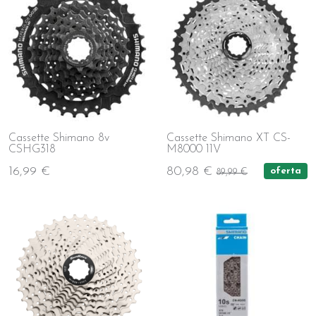
Cassette Shimano 8v
Cassette Shimano XT CS-
CSHG318
M8000 11V
16,99 €
80,98 €
oferta
89,99 €