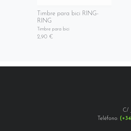
Timbre para bici RING-
RING
Timbre para bici
2,90 €
C/ 
Teléfono:
(+34