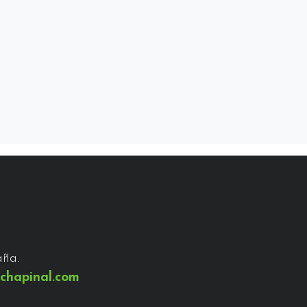
aña.
chapinal.com