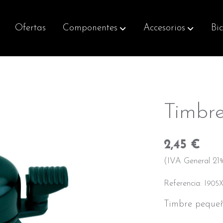
Ofertas
Componentes
Accesorios
Bic
Timbre
2,45 €
(IVA General 21%
Referencia:
I905
Timbre pequ