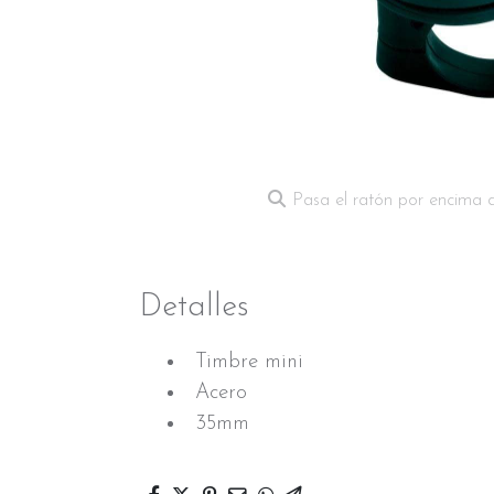
Pasa el ratón por encima 
Detalles
Timbre mini
Acero
35mm