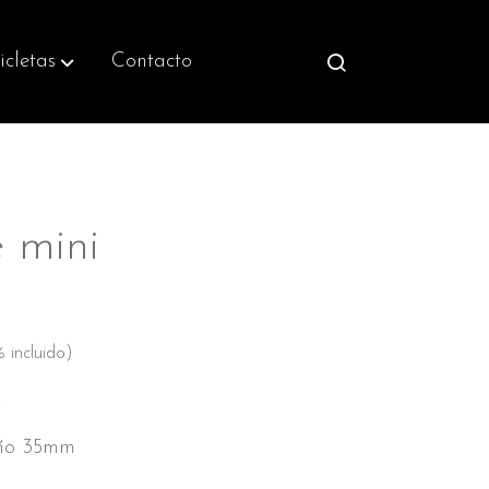
icletas
Contacto
 mini
 incluido)
X
eño 35mm