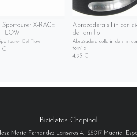
in Sportourer X-RACE
Abrazadera sillin con ci
 FLOW
de tornillo
 Sportourer Gel Flow
Abrazadera collarín de sillin co
tornillo
5 €
4,95 €
Bicicletas Chapinal
José María Fernández Lanseros 4, 28017 Madrid, Esp