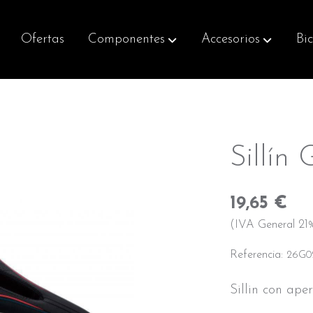
Ofertas
Componentes
Accesorios
Bic
Sillín
19,65 €
(IVA General 21%
Referencia:
26G0
Sillin con ape