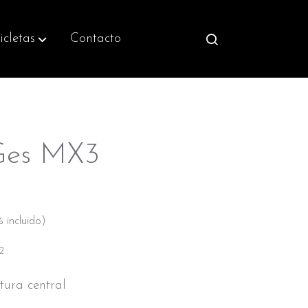
icletas
Contacto
 Ges MX3
 incluido)
2
rtura central