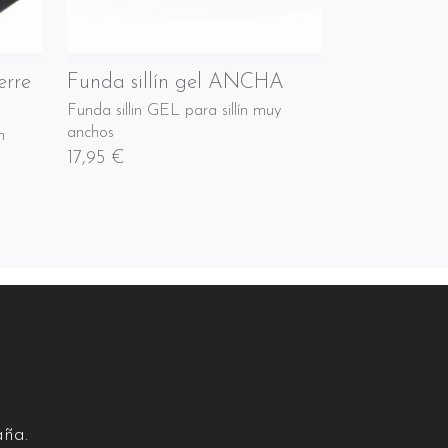
erre
Funda sillín gel ANCHA
Funda sillin GEL para sillín muy
anchos
n
17,95 €
aña.