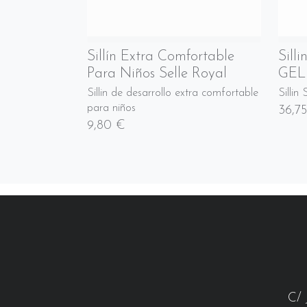
Sillín Extra Comfortable
Sill
Para Niños Selle Royal
GEL
Sillin de desarrollo extra comfortable
Sillin
para niños
36,7
9,80 €
C/ 