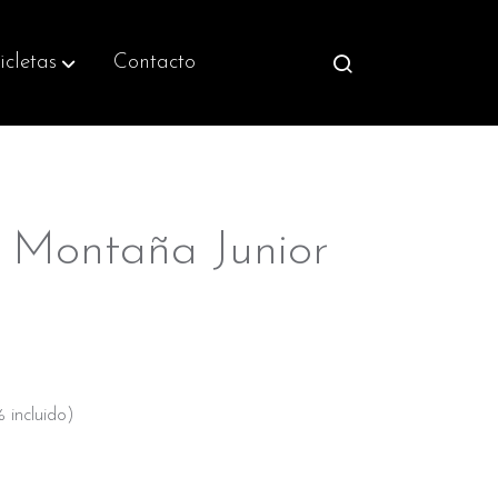
icletas
Contacto
 Montaña Junior
 incluido)