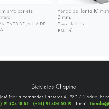
miento carrete
Fondo de llanta 10 met
ntero
21mm.
MIENTO DE JAULA DE
Fondo de llanta
AS
10,85 €
 €
Bicicletas Chapinal
José María Fernández Lanseros 4, 28017 Madrid, Esp
) 91 404 18 53
-
(+34) 91 404 50 12
- Email:
tienda@