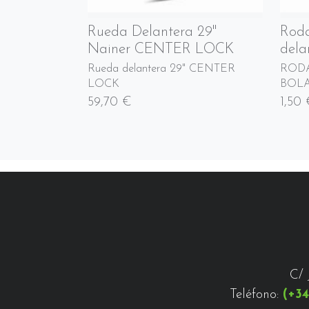
Rueda Delantera 29"
Roda
Nainer CENTER LOCK
dela
Rueda delantera 29" CENTER
RODA
LOCK
BOL
59,70 €
1,50
C/ 
Teléfono:
(+34