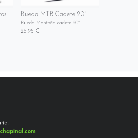
ros
Rueda MTB Cadete 20"
Rueda Montaña cadete 20"
26,95 €
aña.
chapinal.com