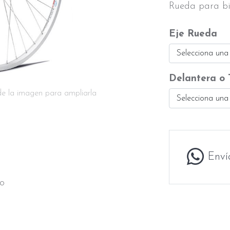
Rueda para bic
Eje Rueda
Selecciona una
Delantera o 
de la imagen para ampliarla
Selecciona una
Enví
do