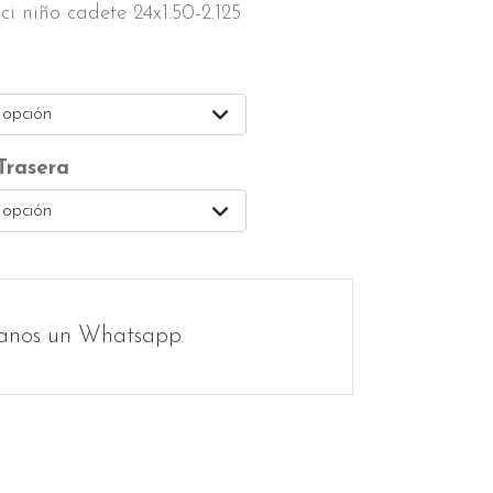
i niño cadete 24x1.50-2.125
 opción
Trasera
 opción
anos un Whatsapp