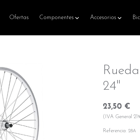
Ofertas
Componentes
Accesorios
Bic
Rueda
24"
23,50 €
(IVA General 21%
Referencia:
28A