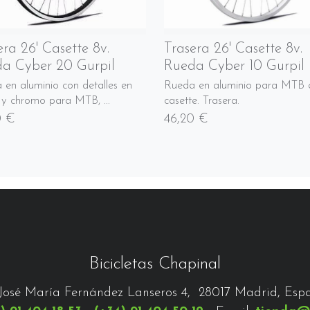
era 26' Casette 8v.
Trasera 26' Casette 8v.
a Cyber 20 Gurpil
Rueda Cyber 10 Gurpil
 en aluminio con detalles en
Rueda en aluminio para MTB 
 y chromo para MTB, ...
casette. Trasera.
0 €
46,20 €
Bicicletas Chapinal
José María Fernández Lanseros 4, 28017 Madrid, Esp