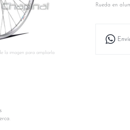
Rueda en alum
Enví
de la imagen para ampliarla
s
erca.