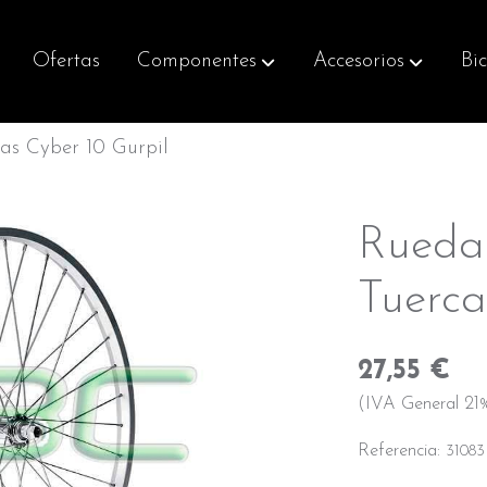
Ofertas
Componentes
Accesorios
Bic
as Cyber 10 Gurpil
Rueda 
Tuerca
27,55 €
(IVA General 21%
Referencia:
31083