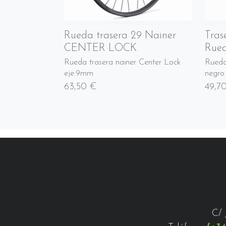
Rueda trasera 29 Nainer
Tras
CENTER LOCK
Rued
Rueda trasera nainer Center Lock
Rueda
eje:9mm
negro
63,50 €
49,7
C/ 