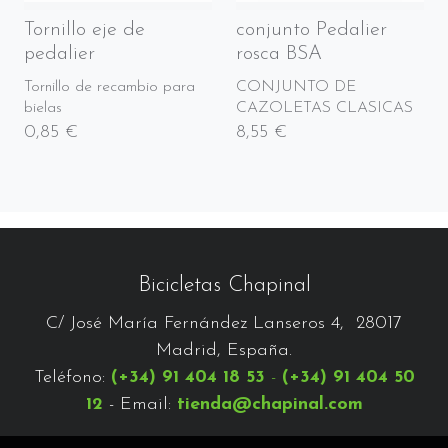
Tornillo eje de
conjunto Pedalier
pedalier
rosca BSA
Tornillo de recambio para
CONJUNTO DE
bielas
CAZOLETAS CLASICAS
0,85 €
8,55 €
Bicicletas Chapinal
C/ José María Fernández Lanseros 4, 28017
Madrid, España.
Teléfono:
(+34) 91 404 18 53
-
(+34) 91 404 50
12
- Email:
tienda@chapinal.com