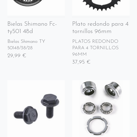
Bielas Shimano Fc-
Plato redondo para 4
ty501 48d
tornillos 96mm
Bielas Shimano TY
PLATOS REDONDO
50148/38/28
PARA 4 TORNILLOS
96MM
29,99 €
37,95 €