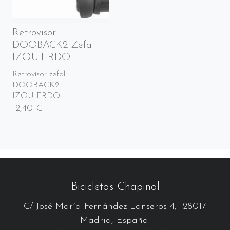
Retrovisor
DOOBACK2 Zefal
IZQUIERDO
Retrovisor zefal
DOOBACK2
IZQUIERDO
12,40 €
Bicicletas Chapinal
C/ José María Fernández Lanseros 4, 28017
Madrid, España.