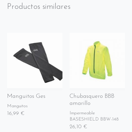
Productos similares
Manguitos Ges
Chubasquero BBB
amarillo
Manguitos
16,99 €
Impermeable
BASESHIELD BBW-148
26,10 €