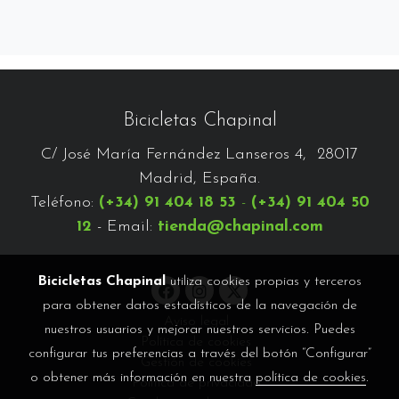
Bicicletas Chapinal
C/ José María Fernández Lanseros 4, 28017
Madrid, España.
Teléfono:
(+34) 91 404 18 53
-
(+34) 91 404 50
12
- Email:
tienda@chapinal.com
Bicicletas Chapinal
utiliza cookies propias y terceros
para obtener datos estadísticos de la navegación de
Aviso legal
nuestros usuarios y mejorar nuestros servicios. Puedes
Política de cookies
configurar tus preferencias a través del botón “Configurar”
Gestión de cookies
o obtener más información en nuestra
política de cookies
.
Política de privacidad