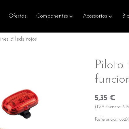
Ofertas
Componentes
Accesorios
Bic
nes 3 leds rojos
Piloto
funcio
5,35 €
(IVA General 21%
Referencia:
I852