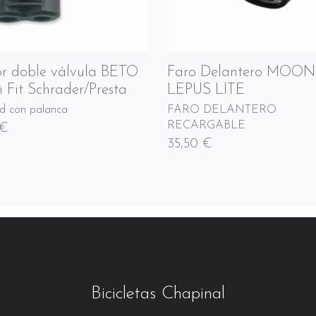
r doble válvula BETO
Faro Delantero MOON
i Fit Schrader/Presta
LEPUS LITE
d con palanca
FARO DELANTERO
RECARGABLE
 €
35,50 €
Bicicletas Chapinal