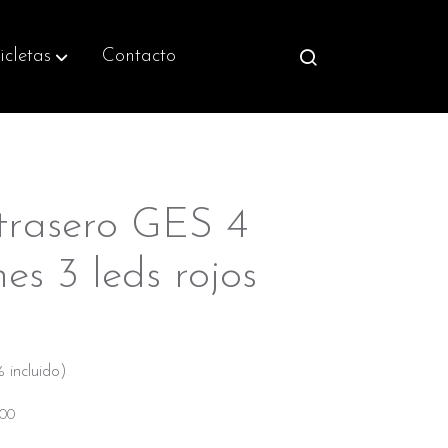
icletas
Contacto
 trasero GES 4
nes 3 leds rojos
 incluido)
X00