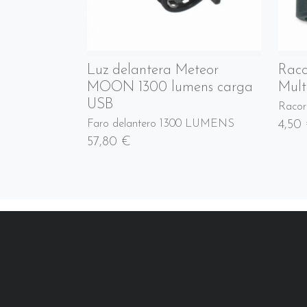
Luz delantera Meteor
Raco
MOON 1300 lumens carga
Mult
USB
Racor
4,50
Faro delantero 1300 LUMENS
57,80 €