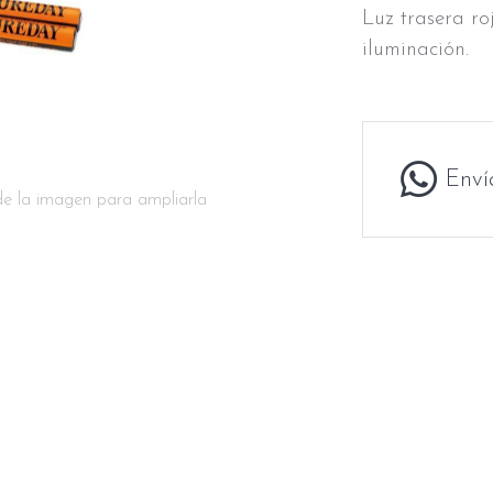
Luz trasera ro
iluminación.
Enví
de la imagen para ampliarla