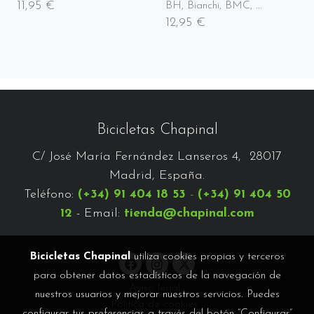
11,95 €
BH, Bianchi, BMC, ...
12,95 €
Bicicletas Chapinal
C/ José María Fernández Lanseros 4, 28017
Madrid, España.
Teléfono:
(+34) 91 404 18 53
-
(+34) 91 404 50
12
- Email:
tienda@chapinal.com
Bicicletas Chapinal
utiliza cookies propias y terceros
para obtener datos estadísticos de la navegación de
Aviso legal
nuestros usuarios y mejorar nuestros servicios. Puedes
Política de cookies
configurar tus preferencias a través del botón “Configurar”