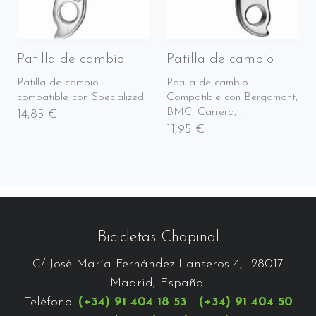
Patilla de cambio
Patilla de cambio
Patilla de cambio
Patilla de cambio
compatible con Specialized
Compatible con Bergamont,
BMC, Carrera, ...
14,85 €
11,95 €
Bicicletas Chapinal
C/ José María Fernández Lanseros 4, 28017
Madrid, España.
Teléfono:
(+34) 91 404 18 53
-
(+34) 91 404 50