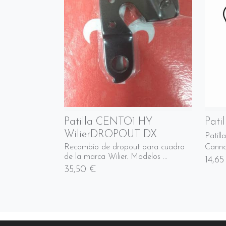
Patilla CENTO1 HY
Pati
WilierDROPOUT DX
Patil
Canno
Recambio de dropout para cuadro
de la marca Wilier. Modelos ...
14,65
35,50 €