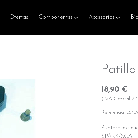
Ofertas
Componentes
Accesorios
Bic
Patill
18,90 €
(IVA General 21%
Referencia:
2540
Puntera de c
SPARK/SCAL