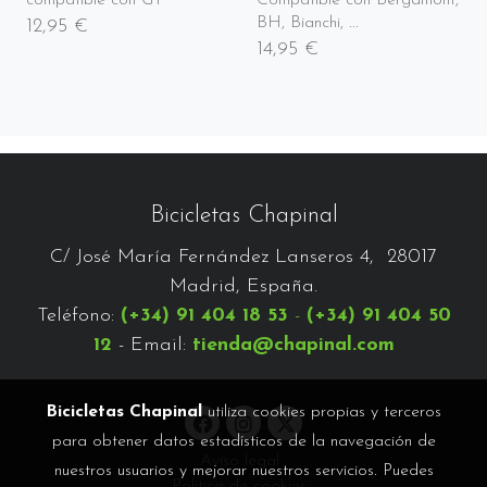
BH, Bianchi, ...
12,95 €
14,95 €
Bicicletas Chapinal
C/ José María Fernández Lanseros 4, 28017
Madrid, España.
Teléfono:
(+34) 91 404 18 53
-
(+34) 91 404 50
12
- Email:
tienda@chapinal.com
Bicicletas Chapinal
utiliza cookies propias y terceros
para obtener datos estadísticos de la navegación de
Aviso legal
nuestros usuarios y mejorar nuestros servicios. Puedes
Política de cookies