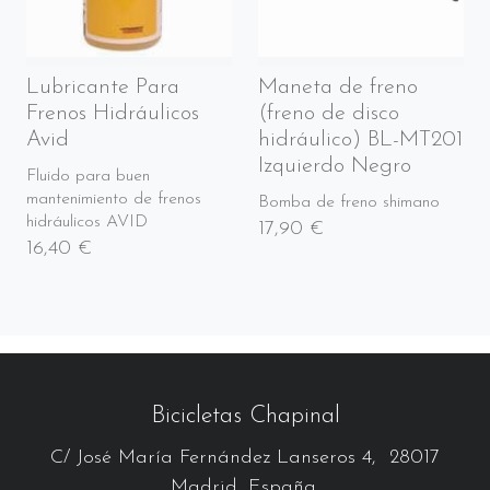
Lubricante Para
Maneta de freno
Frenos Hidráulicos
(freno de disco
Avid
hidráulico) BL-MT201
Izquierdo Negro
Fluido para buen
mantenimiento de frenos
Bomba de freno shimano
hidráulicos AVID
17,90 €
16,40 €
Bicicletas Chapinal
C/ José María Fernández Lanseros 4, 28017
Madrid, España.