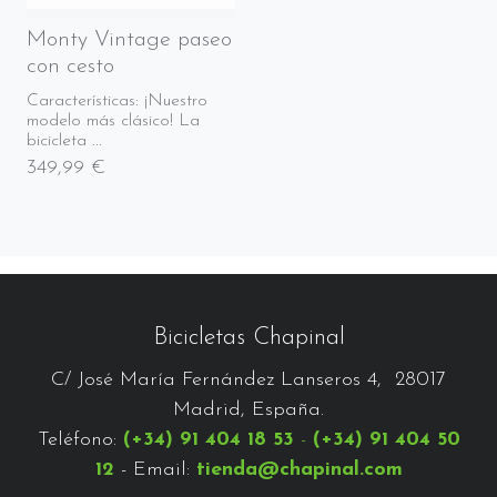
Monty Vintage paseo
con cesto
Características: ¡Nuestro
modelo más clásico! La
bicicleta ...
349,99 €
Bicicletas Chapinal
C/ José María Fernández Lanseros 4, 28017
Madrid, España.
Teléfono:
(+34) 91 404 18 53
-
(+34) 91 404 50
12
- Email:
tienda@chapinal.com