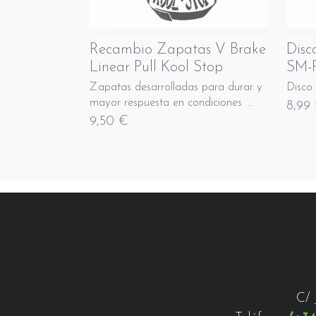
Recambio Zapatas V Brake
Disc
Linear Pull Kool Stop
SM-
Zapatas desarrolladas para durar y
Disc
mayor respuesta en condiciones ...
8,99
9,50 €
C/ 