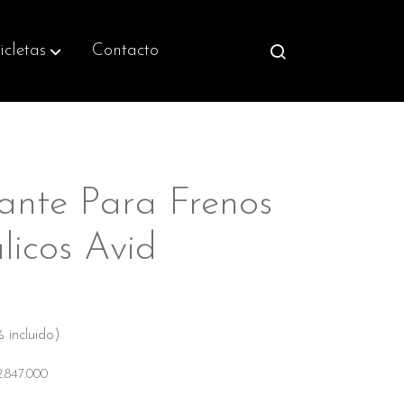
icletas
Contacto
ante Para Frenos
licos Avid
 incluido)
2.847.000