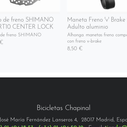
o de freno SHIMANO
Maneta Freno 'v' Brake
RT10 CENTER LOCK
Adulto aluminio
o de freno SHIMANO
Alhonga. manetas freno compa
con freno v-brake
 €
8,50 €
Bicicletas Chapinal
José María Fernández Lanseros 4, 28017 Madrid, Esp