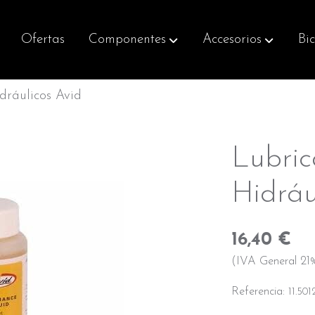
Ofertas
Componentes
Accesorios
Bic
dráulicos Avid
Lubric
Hidráu
16,40 €
(IVA General 21%
Referencia:
11.501