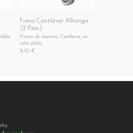
Freno Cantilever Alhonga
(2 Pzas.)
tible
Frenos de aluminio, Cantilever, en
color plata.
9,10 €
aña.