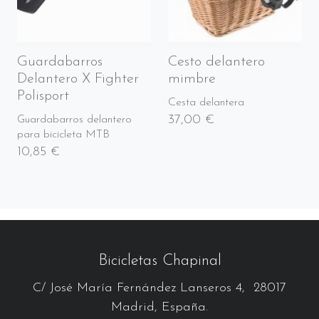
Guardabarros
Cesto delantero
Delantero X Fighter
mimbre
Polisport
Cesta delantera
37,00 €
Guardabarros delantero
para bicicleta MTB
10,85 €
Bicicletas Chapinal
C/ José María Fernández Lanseros 4, 28017
Madrid, España.