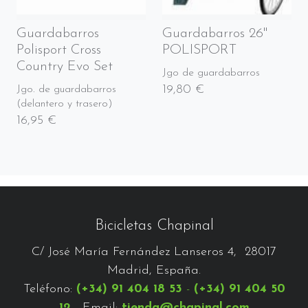
Guardabarros
Guardabarros 26"
Polisport Cross
POLISPORT
Country Evo Set
Jgo de guardabarros
19,80 €
Jgo. de guardabarros
(delantero y trasero)
16,95 €
Bicicletas Chapinal
C/ José María Fernández Lanseros 4, 28017
Madrid, España.
Teléfono:
(+34) 91 404 18 53
-
(+34) 91 404 50
12
- Email:
tienda@chapinal.com