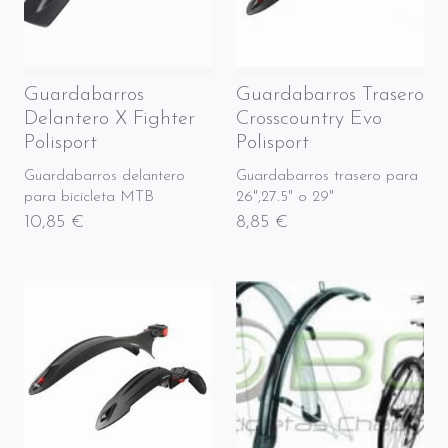
Guardabarros
Guardabarros Trasero
Delantero X Fighter
Crosscountry Evo
Polisport
Polisport
Guardabarros delantero
Guardabarros trasero para
para bicicleta MTB
26",27.5" o 29"
10,85 €
8,85 €