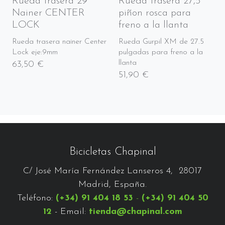
Rueda trasera 29
Rueda trasera 27,5"
Nainer CENTER
piñon rosca para
LOCK
freno a la llanta
Rueda trasera nainer Center
Rueda Gurpil XM de 27.5
Lock eje:9mm
pulgadas para freno a la
llanta
63,50 €
51,90 €
Bicicletas Chapinal
C/ José María Fernández Lanseros 4, 28017
Madrid, España.
Teléfono:
(+34) 91 404 18 53
-
(+34) 91 404 50
12
- Email:
tienda@chapinal.com