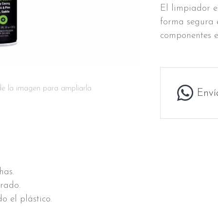
El limpiador e
forma segura 
componentes el
de la imagen para ampliarla
Enví
has.
rado.
o el plástico.