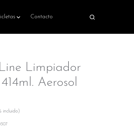
icletas
Contacto
 Line Limpiador
 414ml. Aerosol
 incluido)
0307