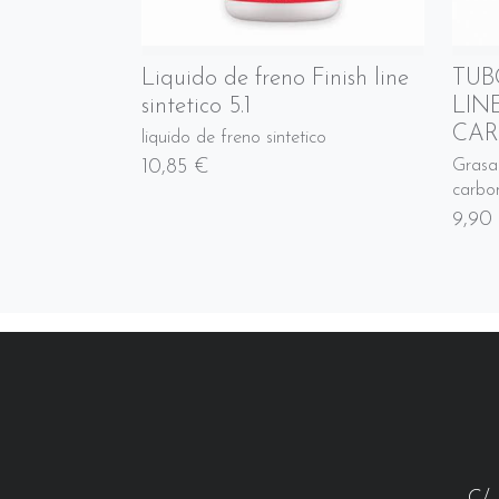
Liquido de freno Finish line
TUB
sintetico 5.1
LIN
CA
liquido de freno sintetico
10,85 €
Grasa
carbo
9,90