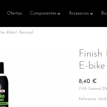
Ofertas
Componentes
Accesorios
Bic
ke 414ml. Aerosol
Finish
E-bike
8,40 €
(IVA General 21%
Referencia:
126.0