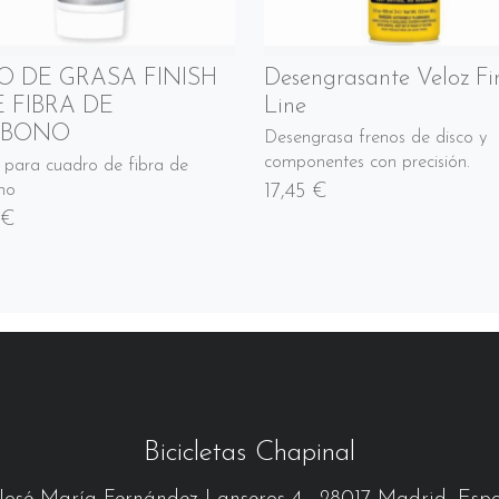
O DE GRASA FINISH
Desengrasante Veloz Fi
E FIBRA DE
Line
RBONO
Desengrasa frenos de disco y
componentes con precisión.
 para cuadro de fibra de
17,45 €
no
 €
Bicicletas Chapinal