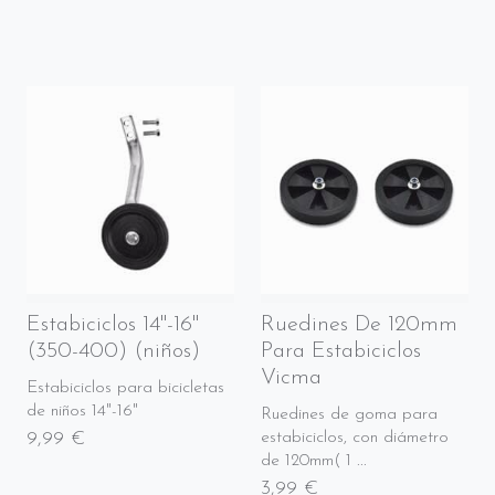
Estabiciclos 14"-16"
Ruedines De 120mm
(350-400) (niños)
Para Estabiciclos
Vicma
Estabiciclos para bicicletas
de niños 14"-16"
Ruedines de goma para
9,99 €
estabiciclos, con diámetro
de 120mm( 1 ...
3,99 €