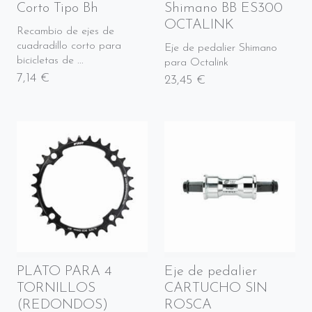
Corto Tipo Bh
Shimano BB ES300
OCTALINK
Recambio de ejes de
cuadradillo corto para
Eje de pedalier Shimano
bicicletas de ...
para Octalink
7,14 €
23,45 €
PLATO PARA 4
Eje de pedalier
TORNILLOS
CARTUCHO SIN
(REDONDOS)
ROSCA