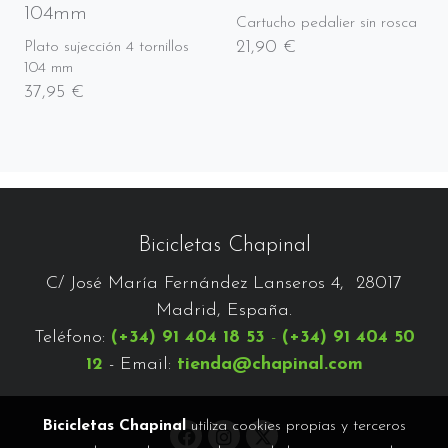
104mm
Cartucho pedalier sin rosca
21,90 €
Plato sujección 4 tornillos
104 mm
37,95 €
Bicicletas Chapinal
C/ José María Fernández Lanseros 4, 28017
Madrid, España.
Teléfono:
(+34) 91 404 18 53
-
(+34) 91 404 50
12
- Email:
tienda@chapinal.com
Bicicletas Chapinal
utiliza cookies propias y terceros