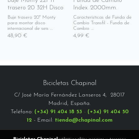
Buje Monty 221 Ti
Funda de Cambio
trasero 20 32H Disco
Index. 2000mm.
Buje trasero 20" Monty
Características de Funda de
para montar disco
Cambio Transfil - Funda de
internacional de seis ...
Cambio ...
48,90 €
4,99 €
Bicicletas Chapinal
C/ José María Fernández Lanseros 4, 28017
Madrid, España.
Teléfono:
(+34) 91 404 18 53
-
(+34) 91 404 50
12
- Email:
tienda@chapinal.com