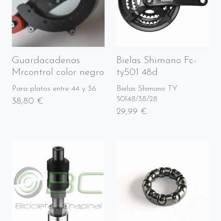
Guardacadenas
Bielas Shimano Fc-
Mrcontrol color negro
ty501 48d
Para platos entre 44 y 36
Bielas Shimano TY
50148/38/28
38,80 €
29,99 €