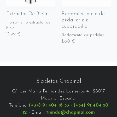
Extractor De Biela
Rodamiento eje de
pedalier eje
Herramiento extractor de
cuadradillo
biela
11,99 €
Rodamiento eje pedalier
1,60 €
Bicicletas Chapinal
C/ José María Fernández Lanseros 4, 28017
Madrid, España.
Teléfono:
(+34) 91 404 18 53
-
(+34) 91 404 50
12
- Email:
tienda@chapinal.com