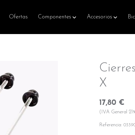
Ofertas
Componentes
Accesorios
Bic
X
Cierre
X
17,80 €
(IVA General 21%
Referencia:
0339