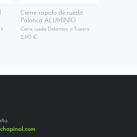
l
Cierre rapido de rueda
Palanca ALUMINIO
 y
Cierre rueda Delantero o Trasero
2,90 €
aña.
chapinal.com