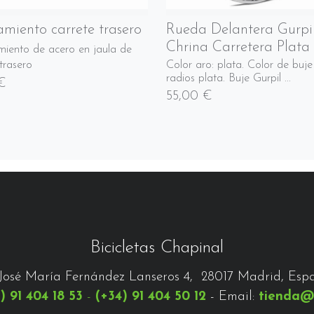
miento carrete trasero
Rueda Delantera Gurpi
Chrina Carretera Plata
iento de acero en jaula de
trasero
Color aro: plata. Color de buje
radios plata. Buje Gurpil ...
 €
55,00 €
Bicicletas Chapinal
José María Fernández Lanseros 4, 28017 Madrid, Esp
) 91 404 18 53
-
(+34) 91 404 50 12
- Email:
tienda@