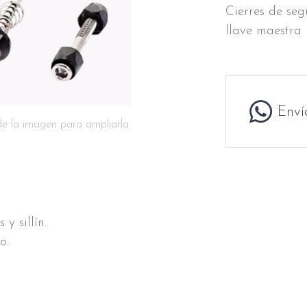
Cierres de seg
llave maestra 
Enví
de la imagen para ampliarla
y sillín.
o.