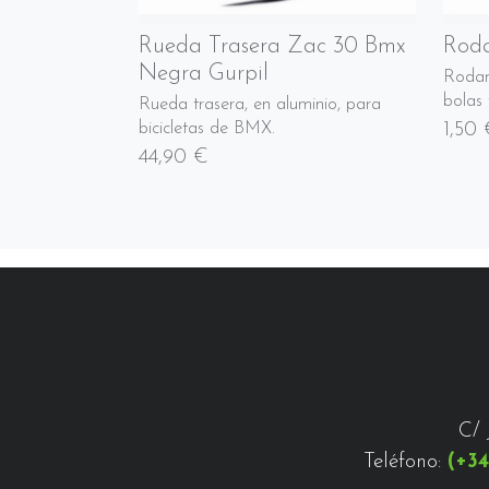
Rueda Trasera Zac 30 Bmx
Roda
Negra Gurpil
Rodam
bolas 
Rueda trasera, en aluminio, para
1,50
bicicletas de BMX.
44,90 €
C/ 
Teléfono:
(+34