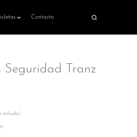
icletas
Contacto
s Seguridad Tranz
 incluido)
05