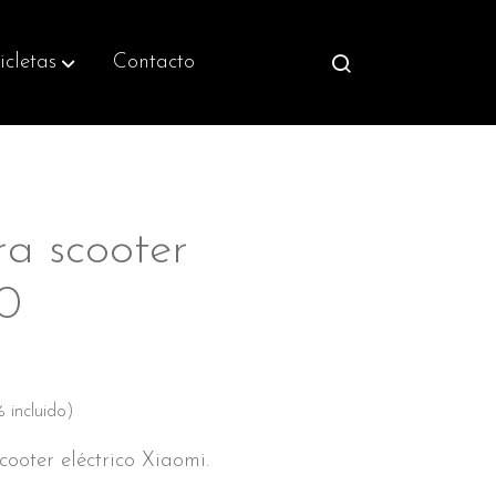
icletas
Contacto
a scooter
.0
 incluido)
cooter eléctrico Xiaomi.