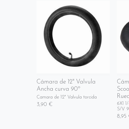
Cámara de 12" Valvula
Cáma
Ancha curva 90º
Scoo
Rued
Camara de 12" Valvula torcida
6X1 1/
3,90 €
S/V 9
8,95