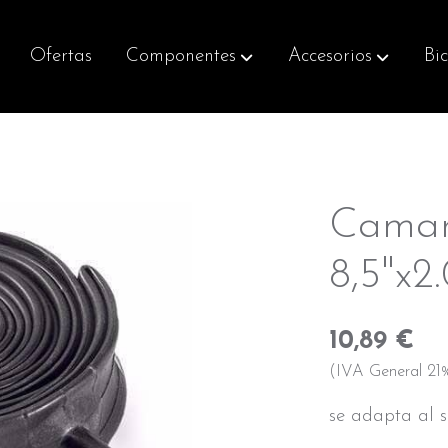
Ofertas
Componentes
Accesorios
Bic
Camar
8,5"x2
10,89 €
(IVA General 21%
se adapta al s