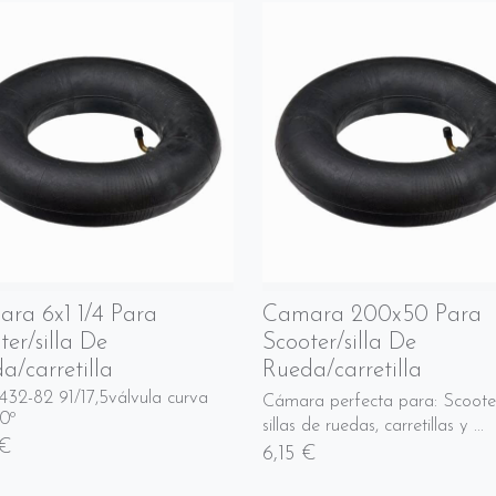
ra 6x1 1/4 Para
Camara 200x50 Para
ter/silla De
Scooter/silla De
a/carretilla
Rueda/carretilla
432-82 91/17,5válvula curva
Cámara perfecta para: Scooter
0º
sillas de ruedas, carretillas y ...
 €
6,15 €