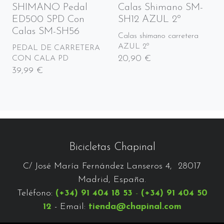
SHIMANO Pedal
Calas Shimano SM-
ED500 SPD Con
SH12 AZUL 2º
Calas SM-SH56
Calas shimano carretera
AZUL 2º
PEDAL DE CARRETERA
20,90 €
CON CALA PD
39,99 €
Bicicletas Chapinal
C/ José María Fernández Lanseros 4, 28017
Madrid, España.
Teléfono:
(+34) 91 404 18 53
-
(+34) 91 404 50
12
- Email:
tienda@chapinal.com