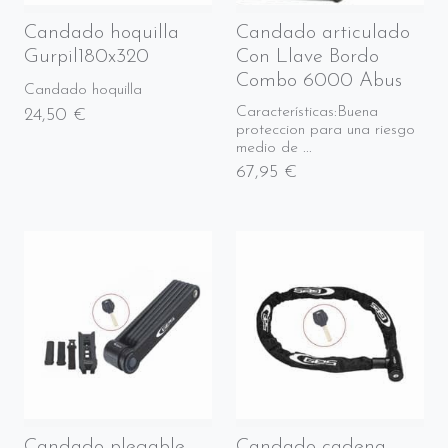
Candado hoquilla
Candado articulado
Gurpil180x320
Con Llave Bordo
Combo 6000 Abus
Candado hoquilla
Características:Buena
24,50 €
proteccion para una riesgo
medio de ...
67,95 €
Candado plegable
Candado cadena