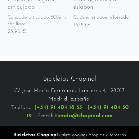
articulado
eslabon
Candado articulado 800mm
Cadena eslabon reforzado
con llave
13,90 €
23,95 €
Bicicletas Chapinal
C/ José María Fernández Lanseros 4, 28017
Madrid, España.
Teléfono:
(+34) 91 404 18 53
-
(+34) 91 404 50
12
- Email:
tienda@chapinal.com
Bicicletas Chapinal
utiliza cookies propias y terceros