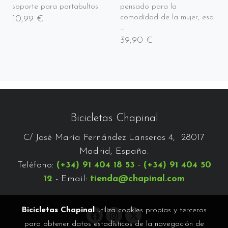
soporte para portabultos
pensado para la
comodidad de la mujer, esa
10,99 €
...
39,90 €
Bicicletas Chapinal
C/ José María Fernández Lanseros 4, 28017
Madrid, España.
Teléfono:
(+34) 91 404 18 53
-
(+34) 91 404 50
12
- Email:
tienda@chapinal.com
Bicicletas Chapinal
utiliza cookies propias y terceros
para obtener datos estadísticos de la navegación de