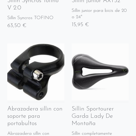
Sillin Syncros Tofino
Sillin junior AXT52
V 2.0
Sillin junior para bicis de 20
o 24"
Sillin Syncros TOFINO
15,95 €
63,50 €
Abrazadera sillin con
Sillín Sportourer
soporte para
Garda Lady De
portabultos
Montaña
Abrazadera sillin con
Sillín completamente